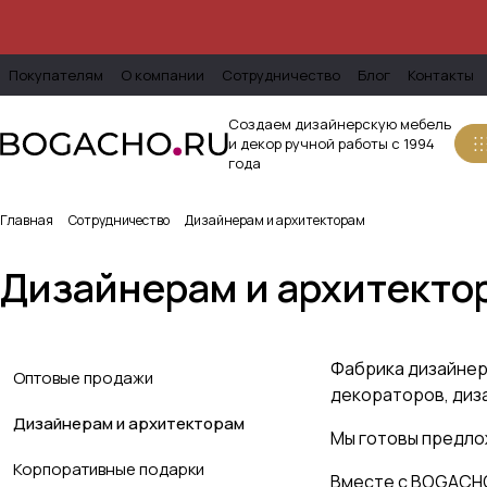
Покупателям
О компании
Сотрудничество
Блог
Контакты
Создаем дизайнерскую мебель
и декор ручной работы с 1994
года
Главная
Сотрудничество
Дизайнерам и архитекторам
Дизайнерам и архитекто
Фабрика дизайнер
Оптовые продажи
декораторов, диза
Дизайнерам и архитекторам
Мы готовы предлож
Корпоративные подарки
Вместе с BOGACHO 