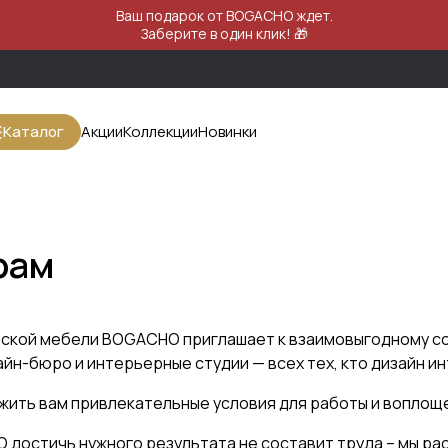
Ваш подарок от BOGACHO ждет.
Заберите в один клик! 🎁
Каталог
Акции
Коллекции
Новинки
рам
ской мебели BOGACHO приглашает к взаимовыгодному со
йн-бюро и интерьерные студии — всех тех, кто дизайн и
ить вам привлекательные условия для работы и воплощен
достичь нужного результата не составит труда – мы рас