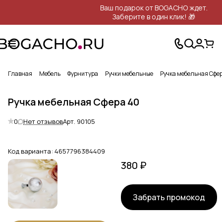
Ваш подарок от BOGACHO ждет.
Заберите в один клик! 🎁
Главная
Мебель
Фурнитура
Ручки мебельные
Ручка мебельная Сфе
Ручка мебельная Сфера 40
0
Нет отзывов
Арт.
90105
Код варианта:
4657796384409
380 ₽
Забрать промокод