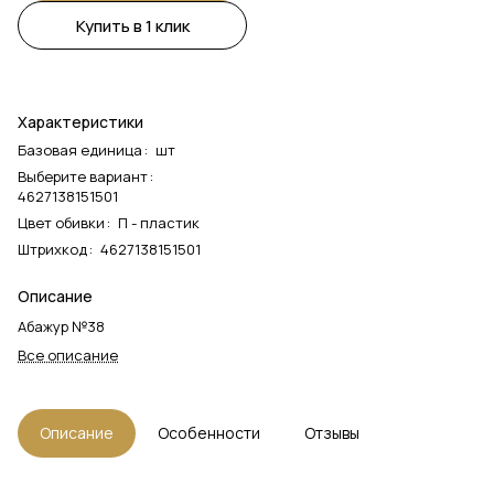
Купить в 1 клик
Характеристики
Базовая единица
:
шт
Выберите вариант
:
4627138151501
Цвет обивки
:
П - пластик
Штрихкод
:
4627138151501
Описание
Абажур №38
Все описание
Описание
Особенности
Отзывы