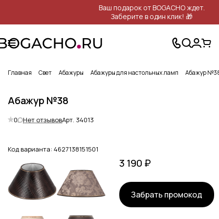
Ваш подарок от BOGACHO ждет.
Заберите в один клик! 🎁
Главная
Свет
Абажуры
Абажуры для настольных ламп
Абажур №3
Абажур №38
0
Нет отзывов
Арт.
34013
Код варианта:
4627138151501
3 190 ₽
Забрать промокод